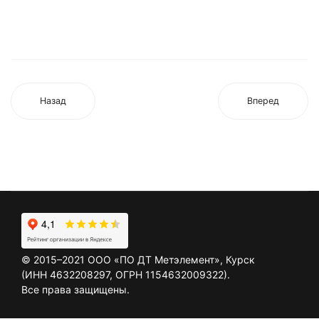
Назад
Вперед
©
2015–2021
ООО «ПО ДТ Метэлемент», Курск
(ИНН 4632208297, ОГРН 1154632009322).
Все права защищены.