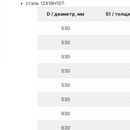
сталь 12X18H10T.
D / диаметр, мм
S1 / толщ
530
530
530
530
530
530
630
630