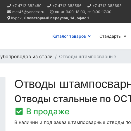
+7 4712 382480
+7 4712 383596
+7 4712 383693
met46@yandex.ru
пн-чт
9:00-18:00,
пт
9:00-17:00
Курск,
Элеваторный переулок, 14, офис 1
Каталог товаров
Стандарты
убопроводов из стали
Отводы штампосварные
Отводы штампосвар
Отводы стальные по ОС
В продаже
В наличии и под заказ штампосварные отводы по