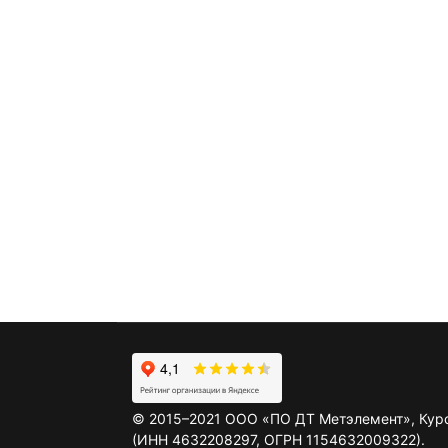
©
2015–2021
ООО «ПО ДТ Метэлемент», Кур
(ИНН 4632208297, ОГРН 1154632009322).