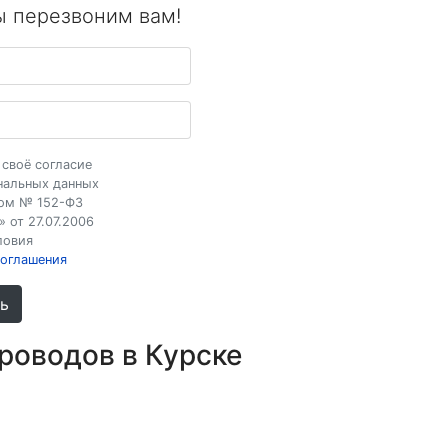
ы перезвоним вам!
 своё согласие
нальных данных
оном №
152-ФЗ
 от 27.07.2006
ловия
соглашения
ь
роводов в Курске